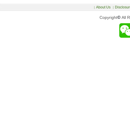
About Us
Disclosur
|
|
Copyright
©
All 