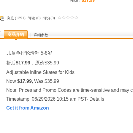
$17.99
Price：
浏览 (1291) |
评论
(0) | 评分(0)
商品介绍
详细参数
儿童单排轮滑鞋 5-8岁
折后
$17.99
，原价$35.99
Adjustable Inline Skates for Kids
Now
$17.99
, Was $35.99
Note: Prices and Promo Codes are time-sensitive and may ch
Timestamp: 06/29/2026 10:15 am PST- Details
Get it from Amazon