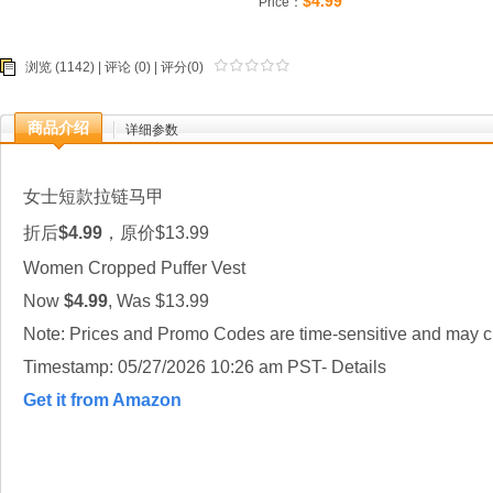
$4.99
Price：
浏览 (1142) |
评论
(0) | 评分(0)
商品介绍
详细参数
女士短款拉链马甲
折后
$4.99
，原价$13.99
Women Cropped Puffer Vest
Now
$4.99
, Was $13.99
Note: Prices and P
romo Codes are time-sensitive and may ch
Timestamp: 05/27/2026 10:26 am PST- Details
Get it from Amazon