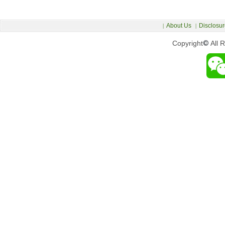
About Us
Disclosur
|
|
Copyright
©
All 