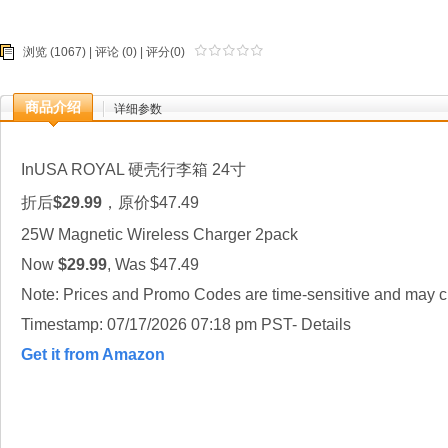
浏览 (1067) |
评论
(0) | 评分(0)
商品介绍
详细参数
InUSA ROYAL 硬壳行李箱 24寸
折后
$29.99
，原价$47.49
25W Magnetic Wireless Charger 2pack
Now
$29.99
, Was $47.49
Note: Prices and Promo Codes are time-sensitive and may ch
Timestamp: 07/17/2026 07:18 pm PST- Details
Get it from Amazon