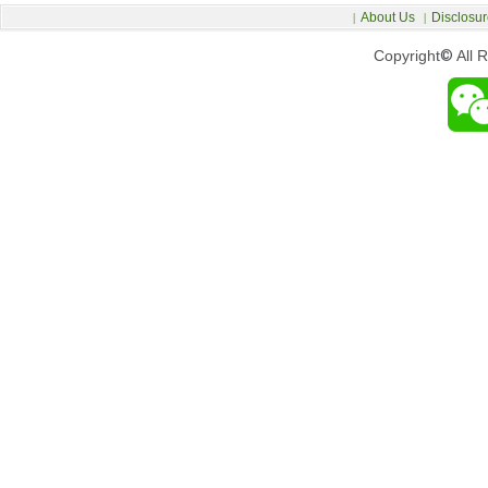
About Us
Disclosur
|
|
Copyright
©
All 