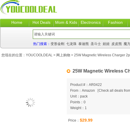
Home
Hot Deals
Mom & Kids
Electronics
Fashion
热门搜索：
变形金刚
七龙珠
泰迪熊
圣斗士
娃娃
皮皮熊
魔
您现在的位置：
YOUCOOLDEAL
>
网上购物
> 25W Magnetic Wireless Charger 2
25W Magnetic Wireless C
Product #：AR0422
From：Amazon
[
Check all deals from
Unit：pack
Points：0
Weight：1
$29.99
Price：