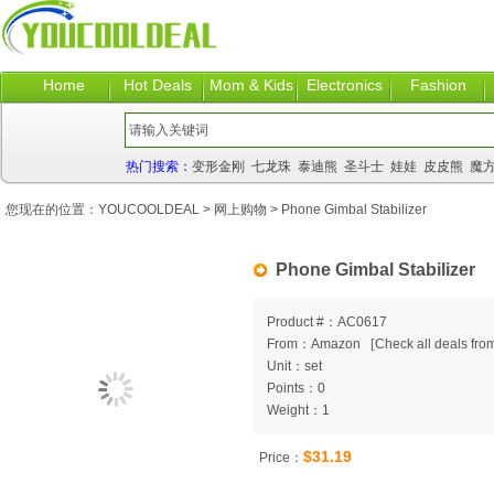
Home
Hot Deals
Mom & Kids
Electronics
Fashion
热门搜索：
变形金刚
七龙珠
泰迪熊
圣斗士
娃娃
皮皮熊
魔
您现在的位置：
YOUCOOLDEAL
>
网上购物
> Phone Gimbal Stabilizer
Phone Gimbal Stabilizer
Product #：AC0617
From：Amazon
[
Check all deals from
Unit：set
Points：0
Weight：1
$31.19
Price：