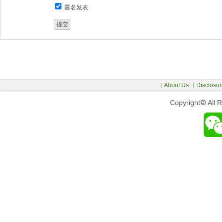
匿名发表
About Us
Disclosur
|
|
Copyright
©
All 