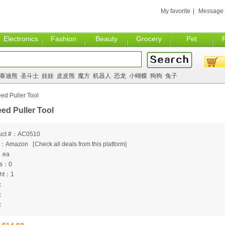
My favorite
|
Message
Electronics
Fashion
Beauty
Grocery
Pet
泰迪熊
圣斗士
娃娃
皮皮熊
魔方
机器人
恐龙
小蝴蝶
狗狗
兔子
ed Puller Tool
ed Puller Tool
uct #：AC0510
m：Amazon
[
Check all deals from this platform]
：ea
ts：0
ht：1
：
：
：