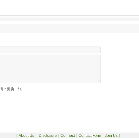
清？更换一张
About Us
Disclosure
Connect
Contact Form
Join Us
|
|
|
|
|
|