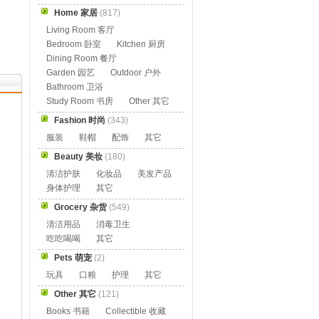
Home 家居
(817)
Living Room 客厅
Bedroom 卧室
Kitchen 厨房
Dining Room 餐厅
Garden 园艺
Outdoor 户外
Bathroom 卫浴
Study Room 书房
Other 其它
Fashion 时尚
(343)
服装
鞋帽
配饰
其它
Beauty 美妆
(180)
清洁护肤
化妆品
美发产品
身体护理
其它
Grocery 杂货
(549)
清洁用品
消毒卫生
吃吃喝喝
其它
Pets 萌宠
(2)
玩具
口粮
护理
其它
Other 其它
(121)
Books 书籍
Collectible 收藏