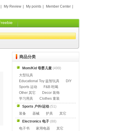
|
My Review
|
My points
|
Member Center
|
Freebie
商品分类
Mom/Kid 母婴儿童
(499)
大型玩具
Educational Toy 益智玩具
DIY
Sports 运动
F&B 吃喝
Other 其它
Decor 装饰
学习用具
Clothes 童装
Sports 户外/运动
(51)
装备
器械
护具
其它
Electronics 电子
(88)
电子书
家用电器
其它