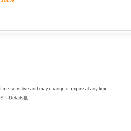
$14.59
：
ime-sensitive and may change or expire at any time.
PST- Details批