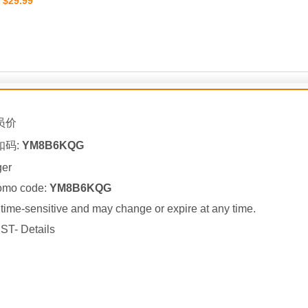
$29.99
：
员价
扣码:
YM8B6KQG
ger
romo code:
YM8B6KQG
ime-sensitive and may change or expire at any time.
ST- Details