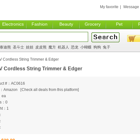
My favorite
|
Message
Electronics
Fashion
Beauty
Grocery
Pet
泰迪熊
圣斗士
娃娃
皮皮熊
魔方
机器人
恐龙
小蝴蝶
狗狗
兔子
V Cordless String Trimmer & Edger
V Cordless String Trimmer & Edger
uct #：AC0616
m：Amazon
[
Check all deals from this platform]
：ea
ts：0
ht：1
：
：
：