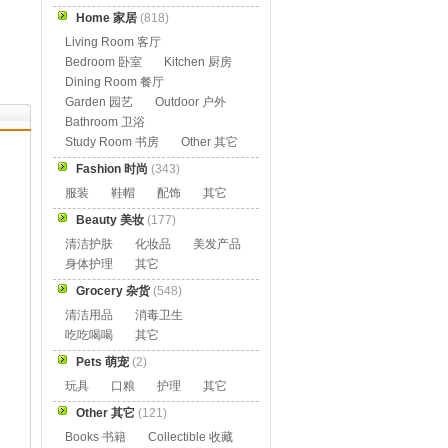
Home 家居
(818)
Living Room 客厅
Bedroom 卧室
Kitchen 厨房
Dining Room 餐厅
Garden 园艺
Outdoor 户外
Bathroom 卫浴
Study Room 书房
Other 其它
Fashion 时尚
(343)
服装
鞋帽
配饰
其它
Beauty 美妆
(177)
清洁护肤
化妆品
美发产品
身体护理
其它
Grocery 杂货
(548)
清洁用品
消毒卫生
吃吃喝喝
其它
Pets 萌宠
(2)
玩具
口粮
护理
其它
Other 其它
(121)
Books 书籍
Collectible 收藏