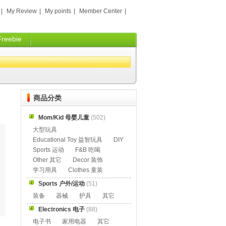
|
My Review
|
My points
|
Member Center
|
Freebie
商品分类
Mom/Kid 母婴儿童
(502)
大型玩具
Educational Toy 益智玩具
DIY
Sports 运动
F&B 吃喝
Other 其它
Decor 装饰
学习用具
Clothes 童装
Sports 户外/运动
(51)
装备
器械
护具
其它
Electronics 电子
(88)
电子书
家用电器
其它