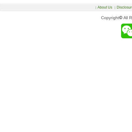
About Us
Disclosur
|
|
Copyright
©
All 