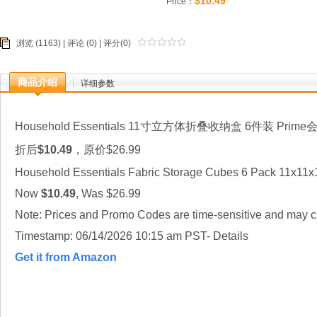
$10.49
Price：
浏览 (1163) |
评论
(0) | 评分(0)
商品介绍
详细参数
Household Essentials 11寸立方体折叠收纳盒 6件装 Prim
折后
$10.49
，原价$26.99
Household Essentials Fabric Storage Cubes 6 Pack 11x11x
Now
$10.49
, Was $26.99
Note: Prices and Promo Codes are time-sensitive and may ch
Timestamp: 06/14/2026 10:15 am PST- Details
Get it from Amazon