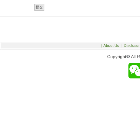
About Us
Disclosur
|
|
Copyright
©
All 