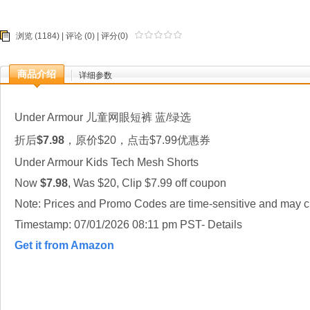
浏览 (1184) |
评论
(0) | 评分(0)
商品介绍
详细参数
Under Armour 儿童网眼短裤 蓝/绿选
折后
$7.98
，原价$20，点击$7.99优惠券
Under Armour Kids Tech Mesh Shorts
Now
$7.98
, Was $20, Clip $7.99 off coupon
Note: Prices and Promo Codes are time-sensitive and may ch
Timestamp: 07/01/2026 08:11 pm PST- Details
Get it from Amazon