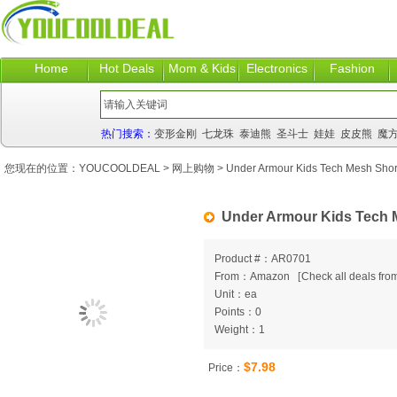
Home
Hot Deals
Mom & Kids
Electronics
Fashion
热门搜索：
变形金刚
七龙珠
泰迪熊
圣斗士
娃娃
皮皮熊
魔
您现在的位置：
YOUCOOLDEAL
>
网上购物
> Under Armour Kids Tech Mesh Shor
Under Armour Kids Tech 
Product #：AR0701
From：Amazon
[
Check all deals from
Unit：ea
Points：0
Weight：1
$7.98
Price：