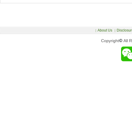
About Us
Disclosur
|
|
Copyright
©
All 