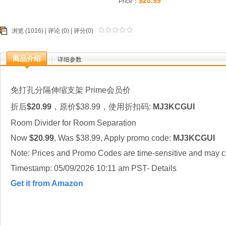
$20.99
Price：
浏览 (1016) |
评论
(0) | 评分(0)
商品介绍
详细参数
免打孔分隔伸缩支架 Prime会员价
折后
$20.99
，原价$38.99，使用折扣码:
MJ3KCGUI
Room Divider for Room Separation
Now
$20.99
, Was $38.99, Apply promo code:
MJ3KCGUI
Note: Prices and Promo Codes are time-sensitive and may ch
Timestamp: 05/09/2026 10:11 am PST- Details
Get it from Amazon