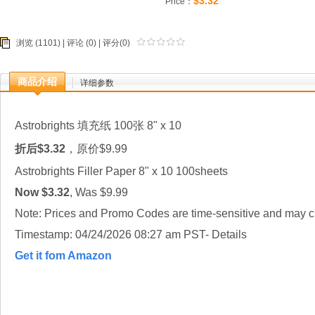
$3.32
Price：
浏览 (1101) |
评论
(0) | 评分(0)
商品介绍
详细参数
Astrobrights 填充纸 100张 8" x 10
折后$3.32
，原价$9.99
Astrobrights Filler Paper 8" x 10 100sheets
Now $3.32
, Was $9.99
Note: Prices and Promo Codes are time-sensitive and may ch
Timestamp: 04/24/2026 08:27 am PST- Details
Get it fom Amazon