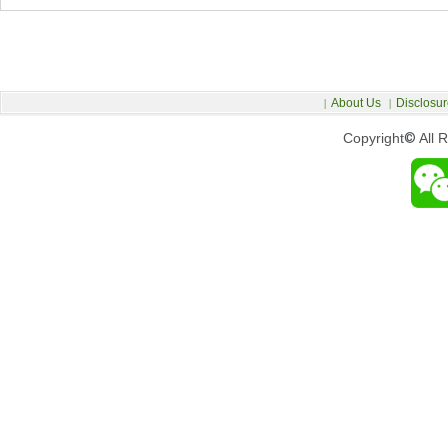
About Us
Disclosur
|
|
Copyright
©
All 