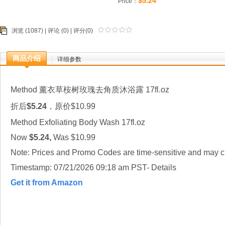
$5.24
Price：
浏览 (1087) |
评论
(0) | 评分(0)
商品介绍
详细参数
Method
薰衣草桉树玫瑰
去角质沐浴露 17
fl.oz
折后
$5.24
，原价$10.99
Method Exfoliating Body Wash 17fl.oz
Now
$5.24,
Was $10.99
Note: Prices and Promo Codes
are time-sensitive and may c
Timestamp: 07/21/2026 09:18 am PST- Details
Get it from Amazon