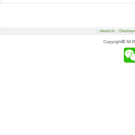
About Us
Disclosur
|
|
Copyright
©
All 