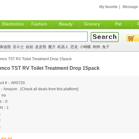
My favorite
|
Message
Electronics
Fashion
Beauty
Grocery
Pet
泰迪熊
圣斗士
娃娃
皮皮熊
魔方
机器人
恐龙
小蝴蝶
狗狗
兔子
mco TST RV Toilet Treatment Drop 15pack
mco TST RV Toilet Treatment Drop 15pack
uct #：AR0720
m：Amazon
[
Check all deals from this platform]
：ea
ts：0
ht：1
：
：
：