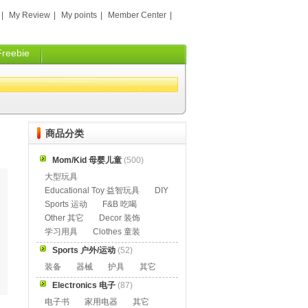
|
My Review
|
My points
|
Member Center
|
Freebie
商品分类
Mom/Kid 母婴儿童
(500)
大型玩具
Educational Toy 益智玩具
DIY
Sports 运动
F&B 吃喝
Other 其它
Decor 装饰
学习用具
Clothes 童装
Sports 户外/运动
(52)
装备
器械
护具
其它
Electronics 电子
(87)
电子书
家用电器
其它