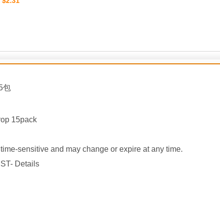
$2.31
：
5包
rop 15pack
ime-sensitive and may change or expire at any time.
ST- Details