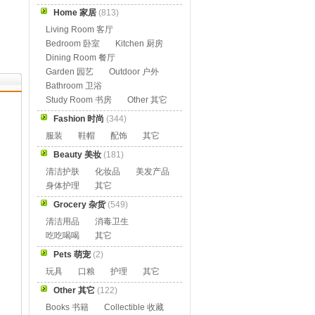
Home 家居
(813)
Living Room 客厅
Bedroom 卧室
Kitchen 厨房
Dining Room 餐厅
Garden 园艺
Outdoor 户外
Bathroom 卫浴
Study Room 书房
Other 其它
Fashion 时尚
(344)
服装
鞋帽
配饰
其它
Beauty 美妆
(181)
清洁护肤
化妆品
美发产品
身体护理
其它
Grocery 杂货
(549)
清洁用品
消毒卫生
吃吃喝喝
其它
Pets 萌宠
(2)
玩具
口粮
护理
其它
Other 其它
(122)
Books 书籍
Collectible 收藏