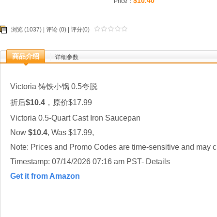
$10.40
Price：
浏览 (1037) |
评论
(0) | 评分(0)
商品介绍
详细参数
Victoria 铸铁小锅 0.5夸脱
折后
$10.4
，原价$17.99
Victoria 0.5-Quart Cast Iron Saucepan
Now
$10.4
, Was $17.99,
Note: Prices and Promo Codes are time-sensitive and may ch
Timestamp: 07/14/2026 07:16 am PST- Details
Get it from Amazon