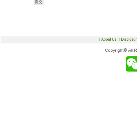
About Us
Disclosur
|
|
Copyright
©
All 