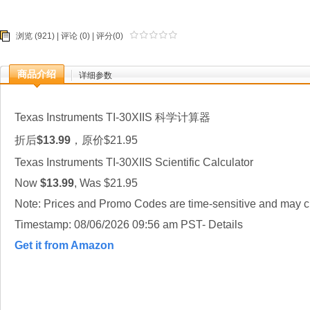
浏览 (921) |
评论
(0) | 评分(0)
商品介绍
详细参数
Texas Instruments TI-30XIIS 科学计算器
折后
$13.99
，原价$21.95
Texas Instruments TI-30XIIS Scientific Calculator
Now
$13.99
, Was $21.95
Note: Prices and Promo Codes are time-sensitive and may ch
Timestamp: 08/06/2026 09:56 am PST- Details
Get it from Amazon