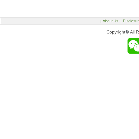
About Us
Disclosur
|
|
Copyright
©
All 