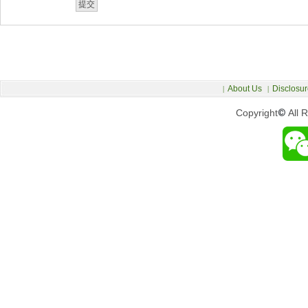
About Us
Disclosur
|
|
Copyright
©
All 