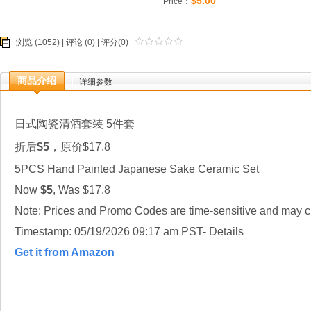
$5.00
Price：
浏览 (1052) |
评论
(0) | 评分(0)
商品介绍
详细参数
日式陶瓷清酒套装 5件套
折后
$5
，原价$17.8
5PCS Hand Painted Japanese Sake Ceramic Set
Now
$5
, Was $17.8
Note: Prices and Promo Codes are time-sensitive and may ch
Timestamp: 05/19/2026 09:17 am PST- Details
Get it from Amazon