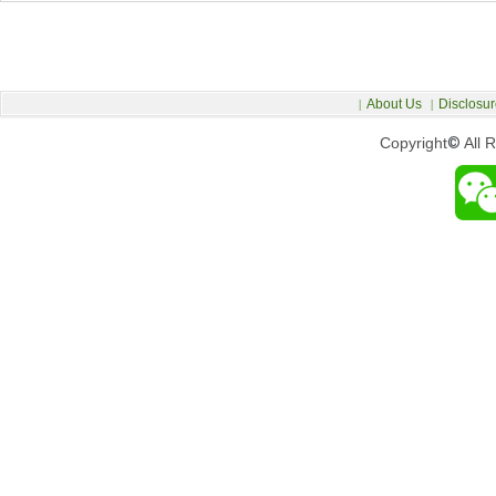
About Us
Disclosur
|
|
Copyright
©
All 