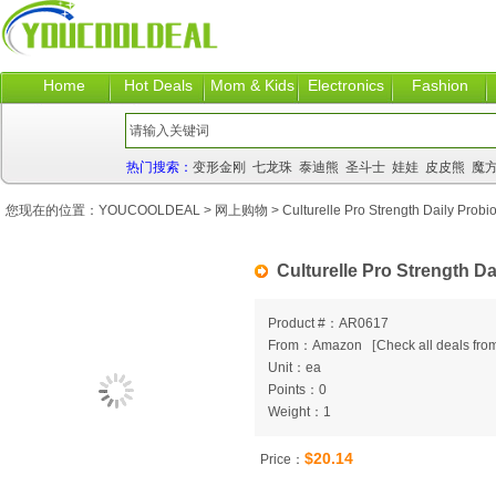
Home
Hot Deals
Mom & Kids
Electronics
Fashion
热门搜索：
变形金刚
七龙珠
泰迪熊
圣斗士
娃娃
皮皮熊
魔
您现在的位置：
YOUCOOLDEAL
>
网上购物
> Culturelle Pro Strength Daily Probio
Culturelle Pro Strength Da
Product #：AR0617
From：Amazon
[
Check all deals from
Unit：ea
Points：0
Weight：1
$20.14
Price：