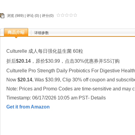
浏览 (989) |
评论
(0) | 评分(0)
商品介绍
详细参数
Culturelle 成人每日强化益生菌 60粒
折后
$20.14
，原价$30.99，点击30%优惠券并SS订购
Culturelle Pro Strength Daily Probiotics For Digestive Health
Now
$20.14
, Was $30.99, Clip 30% off coupon and subscrib
Note: Prices and Promo Codes are time-sensitive and may ch
Timestamp: 06/17/2026 10:05 am PST- Details
Get it from Amazon