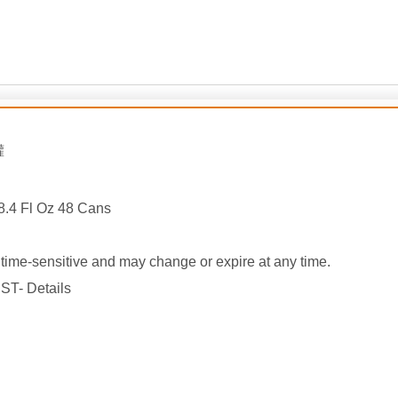
罐
8.4 Fl Oz 48 Cans
ime-sensitive and may change or expire at any time.
ST- Details