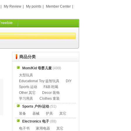
|
My Review
|
My points
|
Member Center
|
Freebie
商品分类
Mom/Kid 母婴儿童
(499)
大型玩具
Educational Toy 益智玩具
DIY
Sports 运动
F&B 吃喝
Other 其它
Decor 装饰
学习用具
Clothes 童装
Sports 户外/运动
(51)
装备
器械
护具
其它
Electronics 电子
(88)
电子书
家用电器
其它