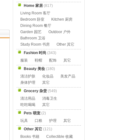
Home 家居
(817)
Living Room 客厅
Bedroom 卧室
Kitchen 厨房
Dining Room 餐厅
Garden 园艺
Outdoor 户外
Bathroom 卫浴
Study Room 书房
Other 其它
Fashion 时尚
(343)
服装
鞋帽
配饰
其它
Beauty 美妆
(180)
清洁护肤
化妆品
美发产品
身体护理
其它
Grocery 杂货
(549)
清洁用品
消毒卫生
吃吃喝喝
其它
Pets 萌宠
(2)
玩具
口粮
护理
其它
Other 其它
(121)
Books 书籍
Collectible 收藏