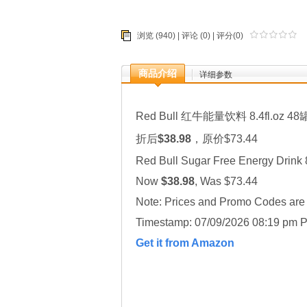
浏览 (940) |
评论
(0) | 评分(0)
商品介绍
详细参数
Red Bull 红牛能量饮料 8.4fl.oz 48
折后
$38.98
，原价$73.44
Red Bull Sugar Free Energy Drink 
Now
$38.98
, Was $73.44
Note: Prices and Promo Codes are t
Timestamp: 07/09/2026 08:19 pm P
Get it from Amazon