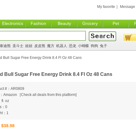
My favorite
|
Message
Electronics
Fashion
Beauty
Grocery
Pet
泰迪熊
圣斗士
娃娃
皮皮熊
魔方
机器人
恐龙
小蝴蝶
狗狗
兔子
 Bull Sugar Free Energy Drink 8.4 Fl Oz 48 Cans
d Bull Sugar Free Energy Drink 8.4 Fl Oz 48 Cans
uct #：AR0809
m：Amazon
[
Check all deals from this platform]
fl. oz
ts：0
ht：1
$38.98
：