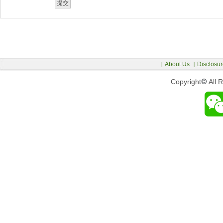
About Us
Disclosur
|
|
Copyright
©
All 