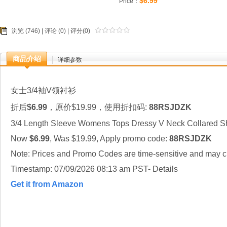
$6.99
Price：
浏览 (746) |
评论
(0) | 评分(0)
商品介绍
详细参数
女士3/4袖V领衬衫
折后
$6.99
，原价$19.99，使用折扣码:
88RSJDZK
3/4 Length Sleeve Womens Tops Dressy V Neck Collared Sh
Now
$6.99
, Was $19.99, Apply promo code:
88RSJDZK
Note: Prices and Promo Codes are time-sensitive and may ch
Timestamp: 07/09/2026 08:13 am PST- Details
Get it from Amazon