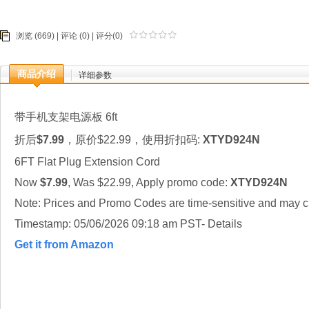
浏览 (669) |
评论
(0) | 评分(0)
商品介绍
详细参数
带手机支架电源板 6ft
折后
$7.99
，原价$22.99，使用折扣码:
XTYD924N
6FT Flat Plug Extension Cord
Now
$7.99
, Was $22.99, Apply promo code:
XTYD924N
Note: Prices and Promo Codes are time-sensitive and may ch
Timestamp: 05/06/2026 09:18 am PST- Details
Get it from Amazon