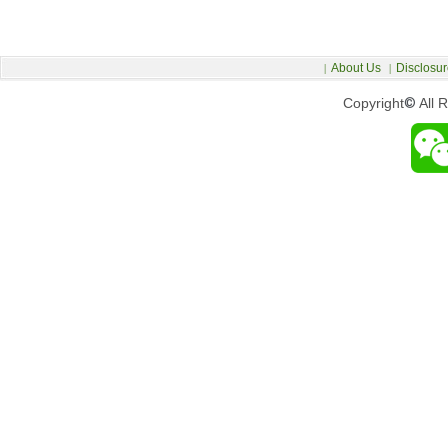
About Us
Disclosur
|
|
Copyright
©
All 