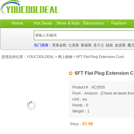
Home
Hot Deals
Mom & Kids
Electronics
Fashion
热门搜索：
变形金刚
七龙珠
泰迪熊
圣斗士
娃娃
皮皮熊
魔
您现在的位置：
YOUCOOLDEAL
>
网上购物
> 6FT Flat Plug Extension Cord
6FT Flat Plug Extension 
Product #：AC0505
From：Amazon
[
Check all deals from
Unit：ea
Points：0
Weight：1
$7.99
Price：