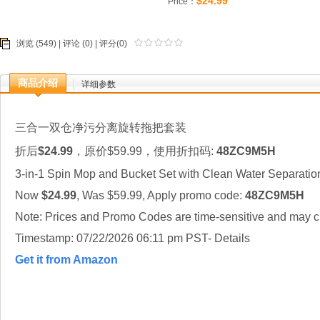
$24.99
Price：
浏览 (549) |
评论
(0) | 评分(0)
商品介绍
详细参数
三合一双仓净污分离旋转拖把套装
折后
$24.99
，原价$59.99，使用折扣码:
48ZC9M5H
3-in-1 Spin Mop and Bucket Set with Clean Water Separatio
Now
$24.99
, Was $59.99, Apply promo code:
48ZC9M5H
Note: Prices and Promo Codes are time-sensitive and may ch
Timestamp: 07/22/2026 06:11 pm PST- Details
Get it from Amazon