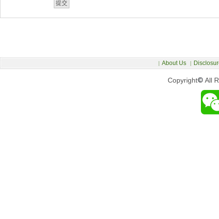
About Us
Disclosur
|
|
Copyright
©
All 