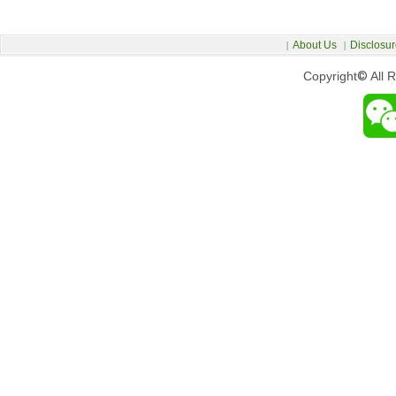
About Us
Disclosur
|
|
Copyright
©
All 