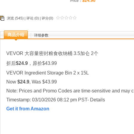
$24.90
Price：
浏览 (545) |
评论
(0) | 评分(0)
商品介绍
详细参数
VEVOR 大容量密封粮食收纳桶 3.5加仑 2个
折后
$24.9
，原价$43.99
VEVOR Ingredient Storage Bin 2 x 15L
Now
$24.9
, Was $43.99
Note: Prices and Promo Codes are time-sensitive and may ch
Timestamp: 03/10/2026 08:12 pm PST- Details
Get it from Amazon