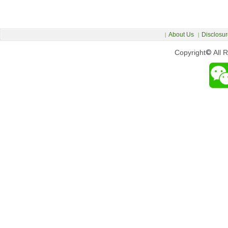
About Us
Disclosur
|
|
Copyright
©
All 