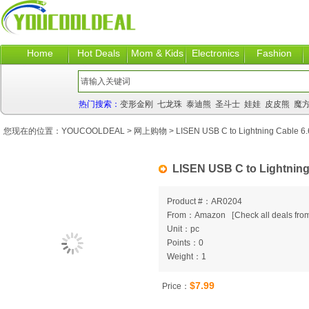
Home
Hot Deals
Mom & Kids
Electronics
Fashion
热门搜索：
变形金刚
七龙珠
泰迪熊
圣斗士
娃娃
皮皮熊
魔
您现在的位置：
YOUCOOLDEAL
>
网上购物
> LISEN USB C to Lightning Cable 6.6
LISEN USB C to Lightning 
Product #：AR0204
From：Amazon
[
Check all deals from
Unit：pc
Points：0
Weight：1
$7.99
Price：