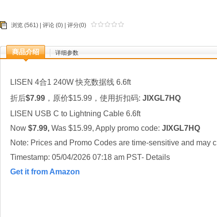
浏览 (561) |
评论
(0) | 评分(0)
商品介绍
详细参数
LISEN 4合1 240W 快充数据线 6.6ft
折后
$7.99
，原价$15.99，使用折扣码:
JIXGL7HQ
LISEN USB C to Lightning Cable 6.6ft
Now
$7.99,
Was $15.99, Apply promo code:
JIXGL7HQ
Note: Prices and Promo Codes are time-sensitive and may ch
Timestamp: 05/04/2026 07:18 am PST- Details
Get it from Amazon