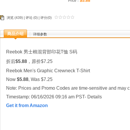
$5.88
Price：
浏览 (439) |
评论
(0) | 评分(0)
商品介绍
详细参数
Reebok 男士棉混背部印花T恤 S码
折后
$5.88
，原价$7.25
Reebok Men's Graphic Crewneck T-Shirt
Now
$5.88
, Was $7.25
Note: Prices and Promo Codes are time-sensitive and may ch
Timestamp: 06/16/2026 09:16 am PST- Details
Get it from Amazon