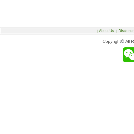
About Us
Disclosur
|
|
Copyright
©
All 