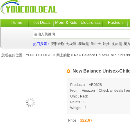
Home
Hot Deals
Mom & Kids
Electronics
Fashion
热门搜索：
变形金刚
七龙珠
泰迪熊
圣斗士
娃娃
皮皮熊
魔
您现在的位置：
YOUCOOLDEAL
>
网上购物
> New Balance Unisex-Child Kid's 9
New Balance Unisex-Child
Product #：AR0628
From：Amazon
[
Check all deals from
Unit：Pack
Points：0
Weight：1
$22.67
Price：