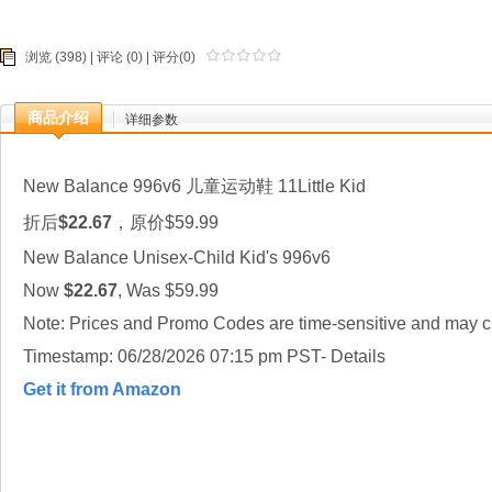
浏览 (398) |
评论
(0) | 评分(0)
商品介绍
详细参数
New Balance 996v6 儿童运动鞋 11Little Kid
折后
$22.67
，原价$59.99
New Balance Unisex-Child Kid's 996v6
Now
$22.67
, Was $59.99
Note: Prices and Promo Codes are time-sensitive and may ch
Timestamp: 06/28/2026 07:15 pm PST- Details
Get it from Amazon