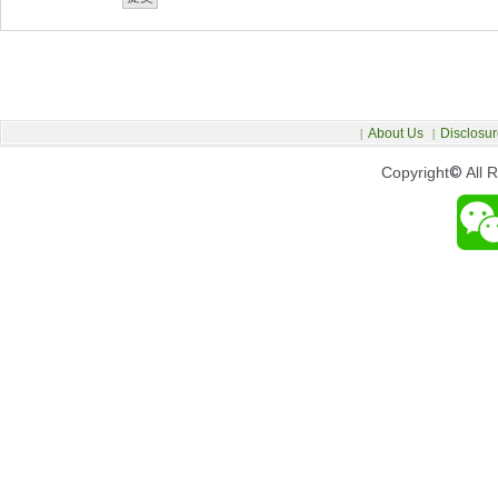
About Us
Disclosur
|
|
Copyright
©
All 