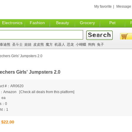
My favorite
|
Message
Electronics
Fashion
Beauty
Grocery
Pet
泰迪熊
圣斗士
娃娃
皮皮熊
魔方
机器人
恐龙
小蝴蝶
狗狗
兔子
chers Girls' Jumpsters 2.0
echers Girls' Jumpsters 2.0
uct #：AR0620
m：Amazon
[
Check all deals from this platform]
：ea
ts：0
ht：1
$22.00
：