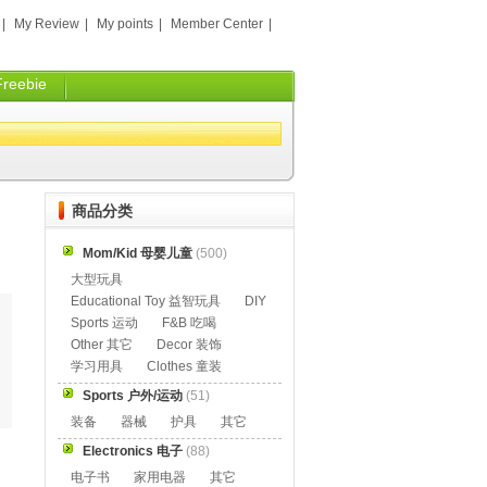
|
My Review
|
My points
|
Member Center
|
Freebie
商品分类
Mom/Kid 母婴儿童
(500)
大型玩具
Educational Toy 益智玩具
DIY
Sports 运动
F&B 吃喝
Other 其它
Decor 装饰
学习用具
Clothes 童装
Sports 户外/运动
(51)
装备
器械
护具
其它
Electronics 电子
(88)
电子书
家用电器
其它