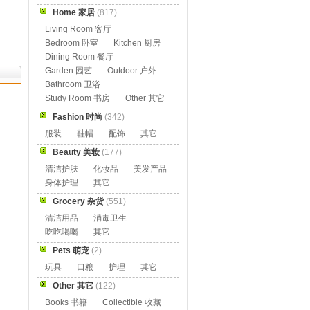
Home 家居
(817)
Living Room 客厅
Bedroom 卧室
Kitchen 厨房
Dining Room 餐厅
Garden 园艺
Outdoor 户外
Bathroom 卫浴
Study Room 书房
Other 其它
Fashion 时尚
(342)
服装
鞋帽
配饰
其它
Beauty 美妆
(177)
清洁护肤
化妆品
美发产品
身体护理
其它
Grocery 杂货
(551)
清洁用品
消毒卫生
吃吃喝喝
其它
Pets 萌宠
(2)
玩具
口粮
护理
其它
Other 其它
(122)
Books 书籍
Collectible 收藏