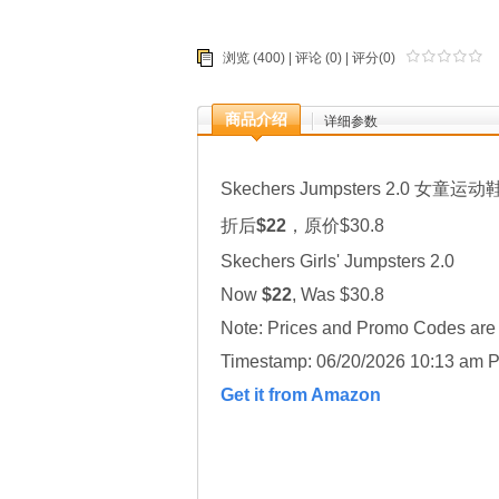
浏览 (400) |
评论
(0) | 评分(0)
商品介绍
详细参数
Skechers Jumpsters 2.0 女童运动鞋 1
折后
$22
，原价$30.8
Skechers Girls' Jumpsters 2.0
Now
$22
, Was $30.8
Note: Prices and Promo Codes are t
Timestamp: 06/20/2026 10:13 am P
Get it from Amazon