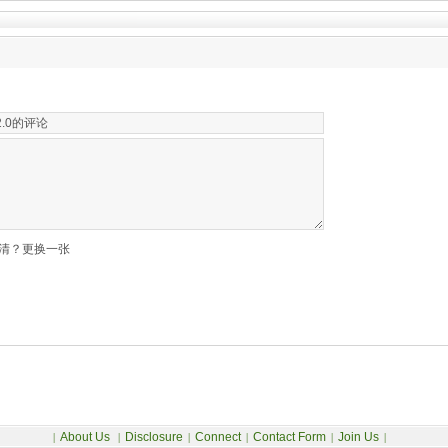
清？更换一张
About Us
Disclosure
Connect
Contact Form
Join Us
|
|
|
|
|
|