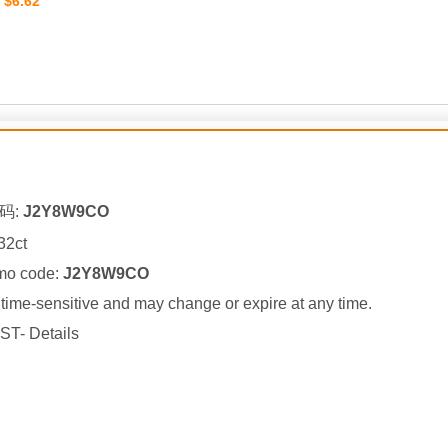
$6.62
：
码:
J2Y8W9CO
32ct
omo code:
J2Y8W9CO
ime-sensitive and may change or expire at any time.
ST- Details