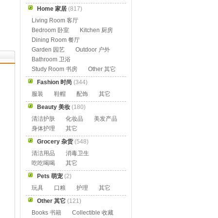
Home 家居
(817)
Living Room 客厅
Bedroom 卧室
Kitchen 厨房
Dining Room 餐厅
Garden 园艺
Outdoor 户外
Bathroom 卫浴
Study Room 书房
Other 其它
Fashion 时尚
(344)
服装
鞋帽
配饰
其它
Beauty 美妆
(180)
清洁护肤
化妆品
美发产品
身体护理
其它
Grocery 杂货
(548)
清洁用品
消毒卫生
吃吃喝喝
其它
Pets 萌宠
(2)
玩具
口粮
护理
其它
Other 其它
(121)
Books 书籍
Collectible 收藏