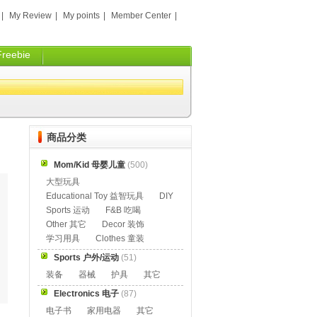
|
My Review
|
My points
|
Member Center
|
Freebie
商品分类
Mom/Kid 母婴儿童
(500)
大型玩具
Educational Toy 益智玩具
DIY
Sports 运动
F&B 吃喝
Other 其它
Decor 装饰
学习用具
Clothes 童装
Sports 户外/运动
(51)
装备
器械
护具
其它
Electronics 电子
(87)
电子书
家用电器
其它