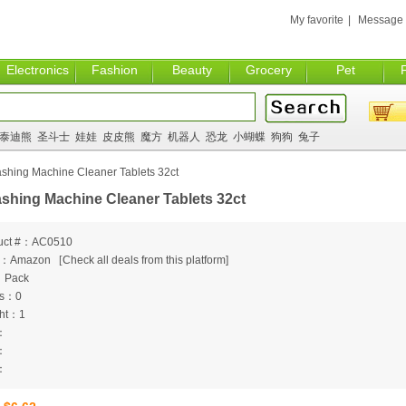
My favorite
|
Message
Electronics
Fashion
Beauty
Grocery
Pet
泰迪熊
圣斗士
娃娃
皮皮熊
魔方
机器人
恐龙
小蝴蝶
狗狗
兔子
shing Machine Cleaner Tablets 32ct
shing Machine Cleaner Tablets 32ct
uct #：AC0510
m：Amazon
[
Check all deals from this platform]
：Pack
ts：0
ht：1
：
：
：