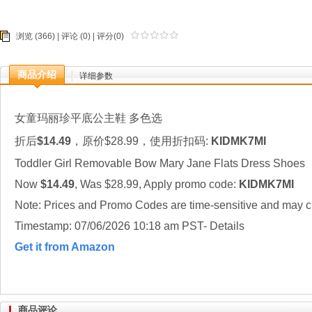
浏览 (366) |
评论
(0) | 评分(0)
商品介绍
详细参数
女童玛丽珍平底公主鞋 多色选
折后
$14.49
，原价$28.99，使用折扣码:
KIDMK7MI
Toddler Girl Removable Bow Mary Jane Flats Dress Shoes
Now
$14.49
, Was $28.99, Apply promo code:
KIDMK7MI
Note: Prices and Promo Codes are time-sensitive and may ch
Timestamp: 07/06/2026 10:18 am PST- Details
Get it from Amazon
商品评论