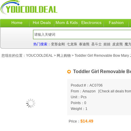
Home
Hot Deals
Mom & Kids
Electronics
Fashion
热门搜索：
变形金刚
七龙珠
泰迪熊
圣斗士
娃娃
皮皮熊
魔
您现在的位置：
YOUCOOLDEAL
>
网上购物
> Toddler Girl Removable Bow Mary 
Toddler Girl Removable B
Product #：AC0706
From：Amazon
[
Check all deals from
Unit：Pcs
Points：0
Weight：1
$14.49
Price：