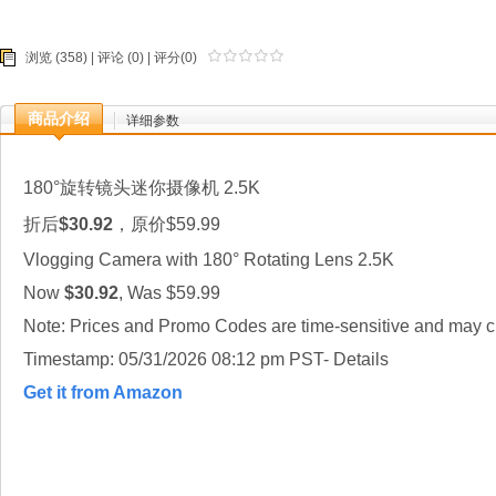
浏览 (358) |
评论
(0) | 评分(0)
商品介绍
详细参数
1
80°旋转镜头
迷你摄像机
2.5K
折后
$30.92
，原价$59.99
Vlogging Camera with 180° Rotating Lens 2.5K
Now
$30.92
, Was $59.99
Note: Prices and Promo Codes are time-sensitive and may ch
Timestamp: 05/31/2026 08:12 pm PST- Details
Get it from Amazon