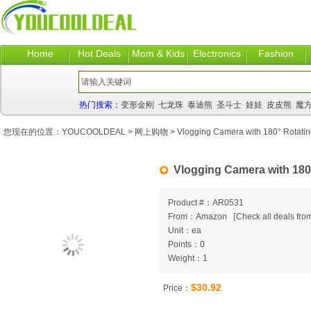
Home
Hot Deals
Mom & Kids
Electronics
Fashion
热门搜索：
变形金刚
七龙珠
泰迪熊
圣斗士
娃娃
皮皮熊
魔
您现在的位置：
YOUCOOLDEAL
>
网上购物
> Vlogging Camera with 180° Rotatin
Vlogging Camera with 180
Product #：AR0531
From：Amazon
[
Check all deals from
Unit：ea
Points：0
Weight：1
$30.92
Price：