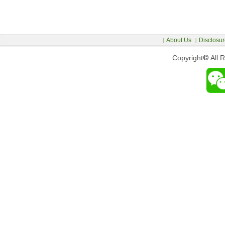
About Us
Disclosur
|
|
Copyright
©
All 