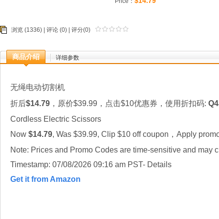
$14.79
Price：
浏览 (1336) |
评论
(0) | 评分(0)
商品介绍
详细参数
无绳电动切割机
折后
$14.79
，原价$39.99，点击$10优惠券，使用折扣码:
Q4
Cordless Electric Scissors
Now
$14.79
, Was $39.99, Clip $10 off coupon，Apply prom
Note: Prices and Promo Codes are time-sensitive and may ch
Timestamp: 07/08/2026 09:16 am PST- Details
Get it from Amazon