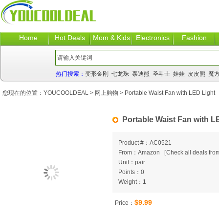
Home
Hot Deals
Mom & Kids
Electronics
Fashion
热门搜索：
变形金刚
七龙珠
泰迪熊
圣斗士
娃娃
皮皮熊
魔
您现在的位置：
YOUCOOLDEAL
>
网上购物
> Portable Waist Fan with LED Light
Portable Waist Fan with L
Product #：AC0521
From：Amazon
[
Check all deals from
Unit：pair
Points：0
Weight：1
$9.99
Price：