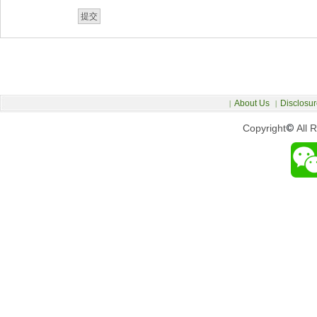
About Us
Disclosur
|
|
Copyright
©
All 