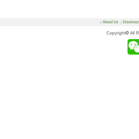
About Us
Disclosur
|
|
Copyright
©
All 