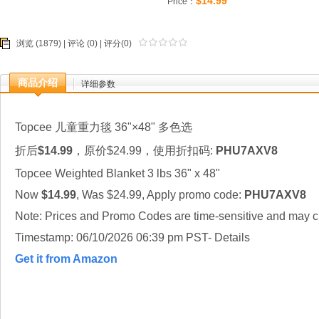
$14.99
Price：
浏览 (1879) |
评论
(0) | 评分(0)
商品介绍
详细参数
Topcee 儿童重力毯 36"×48" 多色选
折后
$14.99
，原价$24.99，使用折扣码:
PHU7AXV8
Topcee Weighted Blanket 3 lbs 36" x 48"
Now
$14.99
, Was $24.99, Apply promo code:
PHU7AXV8
Note: Prices and Promo Codes are time-sensitive and may ch
Timestamp: 06/10/2026 06:39 pm PST- Details
Get it from Amazon