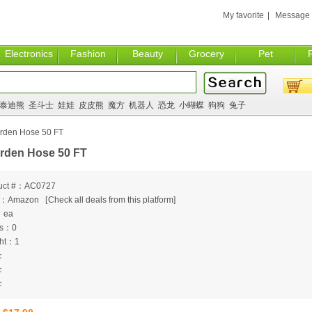
My favorite
|
Message
Electronics
Fashion
Beauty
Grocery
Pet
泰迪熊
圣斗士
娃娃
皮皮熊
魔方
机器人
恐龙
小蝴蝶
狗狗
兔子
rden Hose 50 FT
rden Hose 50 FT
uct #：AC0727
m：Amazon
[
Check all deals from this platform]
：ea
ts：0
ht：1
：
：
：