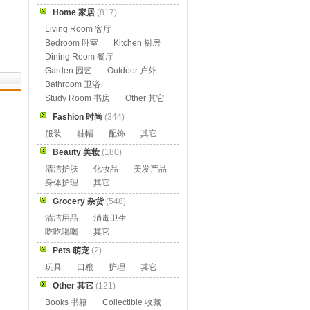
Home 家居
(817)
Living Room 客厅
Bedroom 卧室
Kitchen 厨房
Dining Room 餐厅
Garden 园艺
Outdoor 户外
Bathroom 卫浴
Study Room 书房
Other 其它
Fashion 时尚
(344)
服装
鞋帽
配饰
其它
Beauty 美妆
(180)
清洁护肤
化妆品
美发产品
身体护理
其它
Grocery 杂货
(548)
清洁用品
消毒卫生
吃吃喝喝
其它
Pets 萌宠
(2)
玩具
口粮
护理
其它
Other 其它
(121)
Books 书籍
Collectible 收藏