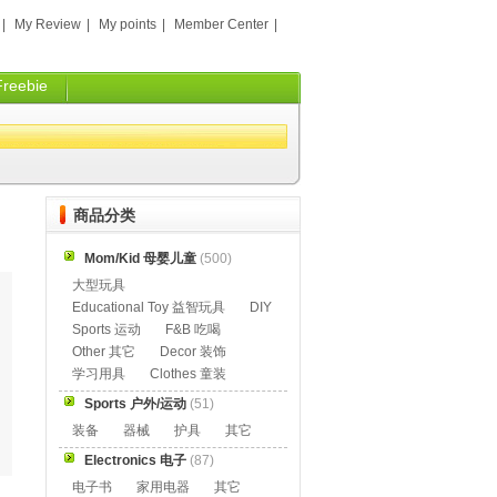
|
My Review
|
My points
|
Member Center
|
Freebie
商品分类
Mom/Kid 母婴儿童
(500)
大型玩具
Educational Toy 益智玩具
DIY
Sports 运动
F&B 吃喝
Other 其它
Decor 装饰
学习用具
Clothes 童装
Sports 户外/运动
(51)
装备
器械
护具
其它
Electronics 电子
(87)
电子书
家用电器
其它