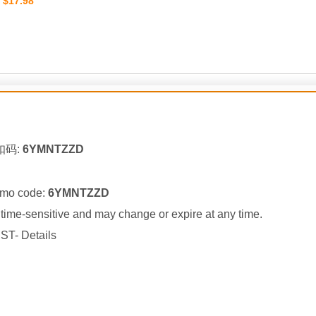
$17.98
：
扣码:
6YMNTZZD
omo code:
6YMNTZZD
ime-sensitive and may change or expire at any time.
ST- Details