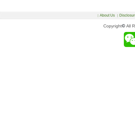
About Us
Disclosur
|
|
Copyright
©
All 