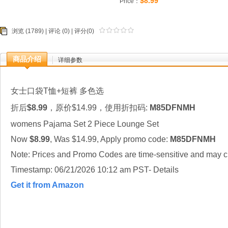
$8.99
Price：
浏览 (1789) |
评论
(0) | 评分(0)
商品介绍
详细参数
女士口袋T恤+短裤 多色选
折后
$8.99
，原价$14.99，使用折扣码:
M85DFNMH
womens Pajama Set 2 Piece Lounge Set
Now
$8.99
, Was $14.99, Apply promo code:
M85DFNMH
Note: Prices and Promo Codes are time-sensitive and may ch
Timestamp: 06/21/2026 10:12 am PST- Details
Get it from Amazon