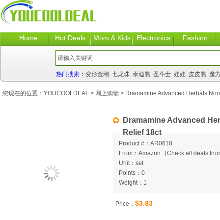
Home
Hot Deals
Mom & Kids
Electronics
Fashion
热门搜索：
变形金刚
七龙珠
泰迪熊
圣斗士
娃娃
皮皮熊
魔
您现在的位置：
YOUCOOLDEAL
>
网上购物
> Dramamine Advanced Herbals Non-D
Dramamine Advanced Her
Relief 18ct
Product #：AR0618
From：Amazon
[
Check all deals from
Unit：set
Points：0
Weight：1
$3.83
Price：