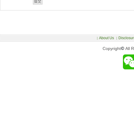
About Us
Disclosur
|
|
Copyright
©
All 