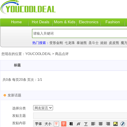
Home
Hot Deals
Mom & Kids
Electronics
Fashion
热门搜索：
变形金刚
七龙珠
泰迪熊
圣斗士
娃娃
皮皮熊
魔
您现在的位置：
YOUCOOLDEAL
>
商品点评
标题
共0条 每页20条 页次：1/1
发新话题
选择分类
发贴主题
发贴内容