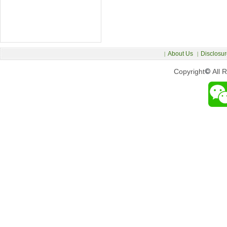
About Us
Disclosur
|
|
Copyright
©
All 