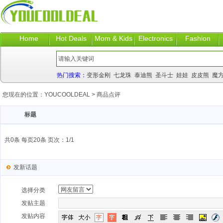
Home
Hot Deals
Mom & Kids
Electronics
Fashion
热门搜索：
变形金刚
七龙珠
泰迪熊
圣斗士
娃娃
皮皮熊
魔
您现在的位置：
YOUCOOLDEAL
>
商品点评
标题
共0条 每页20条 页次：1/1
发新话题
选择分类
发贴主题
发贴内容