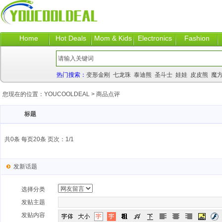
Home
Hot Deals
Mom & Kids
Electronics
Fashion
热门搜索：
变形金刚
七龙珠
泰迪熊
圣斗士
娃娃
皮皮熊
魔
您现在的位置：
YOUCOOLDEAL
>
商品点评
标题
共0条 每页20条 页次：1/1
发新话题
选择分类
发贴主题
发贴内容