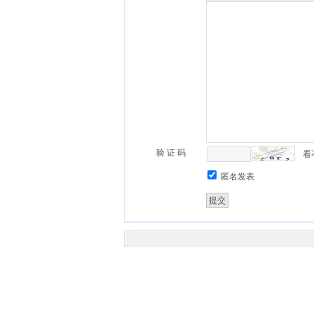
验 证 码
看
匿名发表