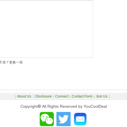
不清？更换一张
About Us
Disclosure
Connect
Contact Form
Join Us
|
|
|
|
|
|
Copyright
©
All Rights Reserved by YouCoolDeal