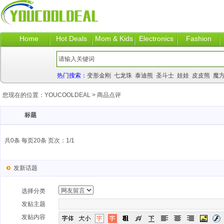
Home
Hot Deals
Mom & Kids
Electronics
Fashion
热门搜索：
变形金刚
七龙珠
泰迪熊
圣斗士
娃娃
皮皮熊
魔
您现在的位置：
YOUCOOLDEAL
>
商品点评
标题
共0条 每页20条 页次：1/1
发新话题
选择分类
发贴主题
发贴内容