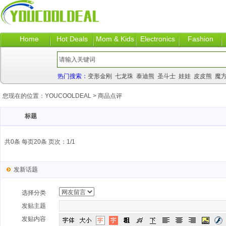
Home
Hot Deals
Mom & Kids
Electronics
Fashion
热门搜索：
变形金刚
七龙珠
泰迪熊
圣斗士
娃娃
皮皮熊
魔
您现在的位置：
YOUCOOLDEAL
>
商品点评
标题
共0条 每页20条 页次：1/1
发新话题
选择分类
发贴主题
发贴内容