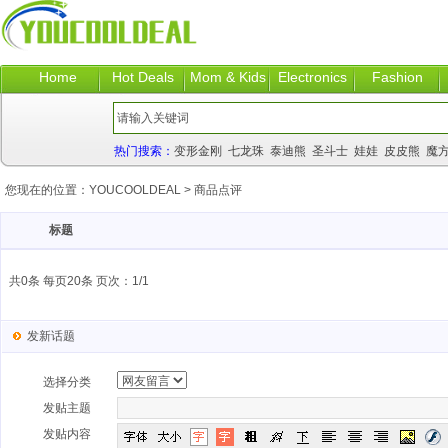
Home
Hot Deals
Mom & Kids
Electronics
Fashion
热门搜索：
变形金刚
七龙珠
泰迪熊
圣斗士
娃娃
皮皮熊
魔
您现在的位置：
YOUCOOLDEAL
>
商品点评
标题
共0条 每页20条 页次：1/1
发新话题
选择分类
发贴主题
发贴内容