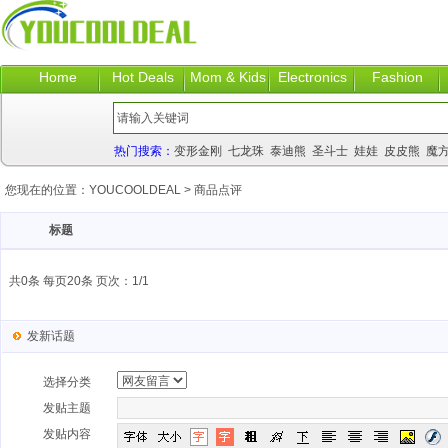
Home
Hot Deals
Mom & Kids
Electronics
Fashion
热门搜索：
变形金刚
七龙珠
泰迪熊
圣斗士
娃娃
皮皮熊
魔
您现在的位置：
YOUCOOLDEAL
>
商品点评
标题
共0条 每页20条 页次：1/1
发新话题
选择分类
发贴主题
发贴内容