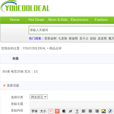
Home
Hot Deals
Mom & Kids
Electronics
Fashion
热门搜索：
变形金刚
七龙珠
泰迪熊
圣斗士
娃娃
皮皮熊
魔
您现在的位置：
YOUCOOLDEAL
>
商品点评
标题
共0条 每页20条 页次：1/1
发新话题
选择分类
发贴主题
发贴内容