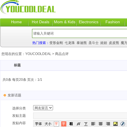
Home
Hot Deals
Mom & Kids
Electronics
Fashion
热门搜索：
变形金刚
七龙珠
泰迪熊
圣斗士
娃娃
皮皮熊
魔
您现在的位置：
YOUCOOLDEAL
>
商品点评
标题
共0条 每页20条 页次：1/1
发新话题
选择分类
发贴主题
发贴内容