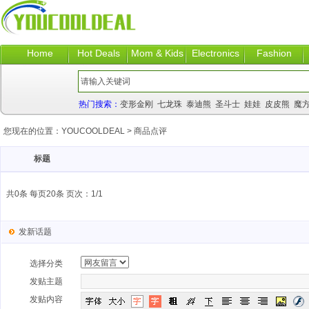
Home
Hot Deals
Mom & Kids
Electronics
Fashion
热门搜索：
变形金刚
七龙珠
泰迪熊
圣斗士
娃娃
皮皮熊
魔
您现在的位置：
YOUCOOLDEAL
>
商品点评
标题
共0条 每页20条 页次：1/1
发新话题
选择分类
发贴主题
发贴内容