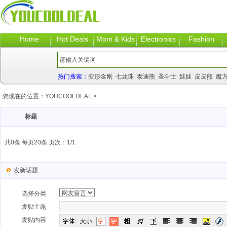
Home
Hot Deals
Mom & Kids
Electronics
Fashion
热门搜索：
变形金刚
七龙珠
泰迪熊
圣斗士
娃娃
皮皮熊
魔
您现在的位置：
YOUCOOLDEAL
>
标题
共0条 每页20条 页次：1/1
发新话题
选择分类
发贴主题
发贴内容