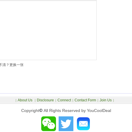
不清？更换一张
About Us
Disclosure
Connect
Contact Form
Join Us
|
|
|
|
|
|
Copyright
©
All Rights Reserved by YouCoolDeal