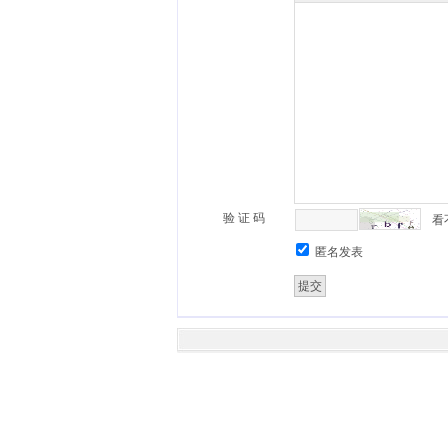
验 证 码
看
匿名发表