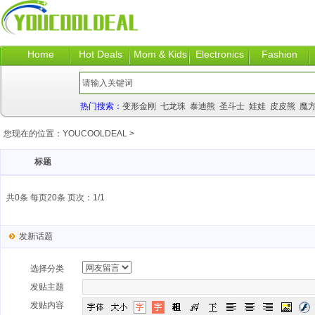
Home
Hot Deals
Mom & Kids
Electronics
Fashion
热门搜索：
变形金刚
七龙珠
泰迪熊
圣斗士
娃娃
皮皮熊
魔
您现在的位置：
YOUCOOLDEAL
>
标题
共0条 每页20条 页次：1/1
发新话题
选择分类
发贴主题
发贴内容