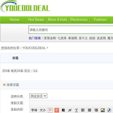
Home
Hot Deals
Mom & Kids
Electronics
Fashion
热门搜索：
变形金刚
七龙珠
泰迪熊
圣斗士
娃娃
皮皮熊
魔
您现在的位置：
YOUCOOLDEAL
>
标题
共0条 每页20条 页次：1/1
发新话题
选择分类
发贴主题
发贴内容